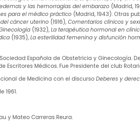
edemas
y las
hemorragias
del embarazo
(Madrid, 1
nes para el médico práctico
(Madrid, 1943). Otras p
 del
cáncer
uterino
(1916),
Comentarios clínicos y
sex
 Ginecología
(1932),
La
terapéutica
hormonal
en clíni
ódica
(1935),
La esterilidad femenina
y
disfunción
hor
 Sociedad Española de Obstetricia y Ginecología. D
de Escritores Médicos. Fue Presidente del club Rotar
cional de Medicina con el discurso
Deberes y dere
e 1961.
cau y Mateo Carreras Reura.