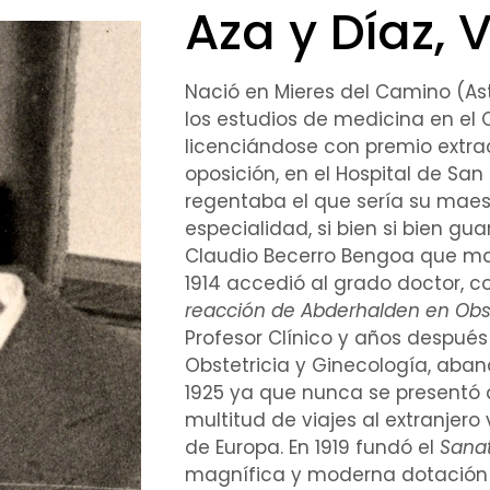
Aza y Díaz, V
Nació en Mieres del Camino (Astu
los estudios de
medicina
en el 
licenciándose con premio extrao
oposición, en el
Hospital
de San C
regentaba el que sería su mae
especialidad
, si bien si bien g
Claudio Becerro Bengoa que m
1914 accedió al
grado doctor
, c
reacción
de Abderhalden en
Obs
Profesor
Clínico
y años después
Obstetricia y
Ginecología
, aba
1925 ya que nunca se presentó a
multitud de viajes al extranjero
de Europa. En 1919 fundó el
Sanat
magnífica y moderna dotación e