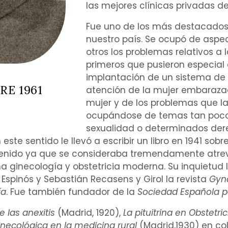
las mejores clínicas privadas d
Fue uno de los más destacado
nuestro país. Se ocupó de asp
otros los problemas relativos a 
primeros que pusieron especial
implantación
de un sistema de
RE 1961
atención de la mujer
embaraza
mujer y de los problemas que la
ocupándose de temas tan poco
sexualidad o determinados der
este sentido le llevó a escribir un libro en 1941 sobr
ntenido ya que se consideraba tremendamente atrevi
una ginecología y obstetricia moderna. Su inquietud 
 Espinós
y Sebastián Recasens y Girol la revista
Gyn
ía
. Fue también fundador de la
Sociedad Española par
e las
anexitis
(Madrid, 1920),
La pituitrina en Obstetri
ginecológica en la medicina rural
(Madrid,1930) en co