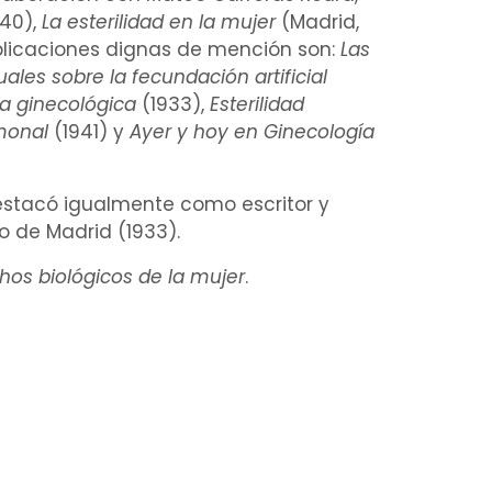
940),
La
esterilidad
en la mujer
(Madrid,
ublicaciones dignas de mención son:
Las
uales
sobre la
fecundación artificial
ca ginecológica
(1933),
Esterilidad
monal
(1941) y
Ayer y hoy en Ginecología
estacó igualmente como escritor y
io de Madrid (1933).
chos
biológicos
de la mujer
.