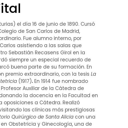
ital
rias) el día 16 de junio de 1890. Cursó
Colegio de San Carlos de Madrid,
rdinario. Fue
alumno interno
, por
arlos asistiendo a las salas que
stro
Sebastián Recasens Girol
en la
uardó siempre un especial recuerdo de
arcó buena parte de su
formación
. En
on premio extraordinario, con la
tesis
La
tetricia
(1917)
.
En 1914 fue nombrado
 Profesor
Auxiliar
de la Cátedra de
ndonando la docencia en la
Facultad
en
 oposiciones a Cátedra. Realizó
 visitando las clínicas más prestigiosas
orio
Quirúrgico
de Santa Alicia
con una
n Obstetricia y Ginecología, una de