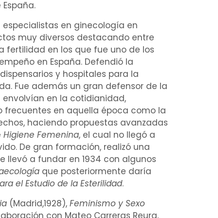
e España.
s
especialistas
en ginecología en
ectos muy diversos destacando entre
la
fertilidad
en los que fue uno de los
 empeño en España. Defendió la
dispensarios
y hospitales para la
da
. Fue además un gran defensor de la
 envolvían en la cotidianidad,
 frecuentes en aquella época como la
echos, haciendo propuestas avanzadas
e
Higiene
Femenina
, el cual no llegó a
do. De gran formación, realizó una
le llevó a fundar en 1934 con algunos
aecología
que posteriormente daría
a el Estudio de la Esterilidad
.
cia
(Madrid,1928),
Feminismo y Sexo
laboración con Mateo Carreras Reura,