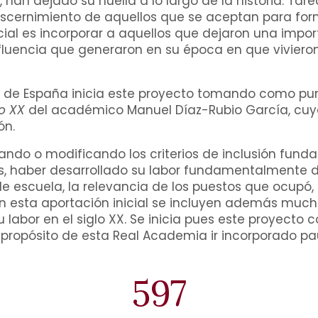
 han dejado su huella a lo largo de la historia. Tar
iscernimiento de aquellos que se aceptan para for
nicial es incorporar a aquellos que dejaron una impo
influencia que generaron en su época en que vivier
 de España inicia este proyecto tomando como pun
o XX
del académico Manuel Díaz-Rubio García, cuy
ón.
ñando o modificando los criterios de inclusión fun
os, haber desarrollado su labor fundamentalmente du
n de escuela, la relevancia de los puestos que ocup
. En esta aportación inicial se incluyen además mu
su labor en el siglo XX. Se inicia pues este proyecto 
s propósito de esta Real Academia ir incorporado p
597