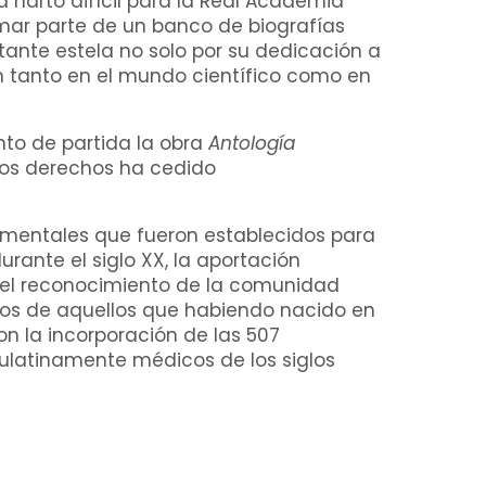
ea harto difícil para la Real Academia
mar parte de un banco de biografías
rtante estela no solo por su dedicación a
on tanto en el mundo científico como en
to de partida la obra
Antología
os derechos ha cedido
damentales que fueron establecidos para
rante el siglo XX, la aportación
ó, el reconocimiento de la comunidad
chos de aquellos que habiendo nacido en
con la incorporación de las 507
aulatinamente médicos de los siglos