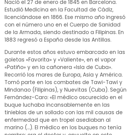
Nació el 27 de enero de 1845 en Barcelona.
Estudió
Medicina
en la
Facultad de Cádiz
,
licenciándose en 1866. Ese mismo año ingresó
con el número uno en el Cuerpo de
Sanidad
de la Armada, siendo destinado a Filipinas. En
1883 regresó a España desde las Antillas.
Durante estos años estuvo embarcado en las
goletas «Favorita» y «Valiente», en el vapor
«Patiño» y en la cañonera «Isla de Cuba».
Recorrió los mares de Europa, Asia y América.
Tomó parte en los combates de Tawi-Tawi y
Mindanao (Filipinas), y Nuevitas (Cuba). Según
Fernández-Caro: «El
médico
oscurecido en el
buque luchaba incansablemente en las
tinieblas de un sollado con las mil causas de
enfermedad
que en tropel asediaban al
marino (...). El médico en los buques no tenía
nombre: era el
doctor
y, envuelto en este