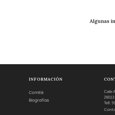
Algunas i
INFORMACIÓN
CON
Calle 
Comité
28013
Biografías
Telf. 
Cont