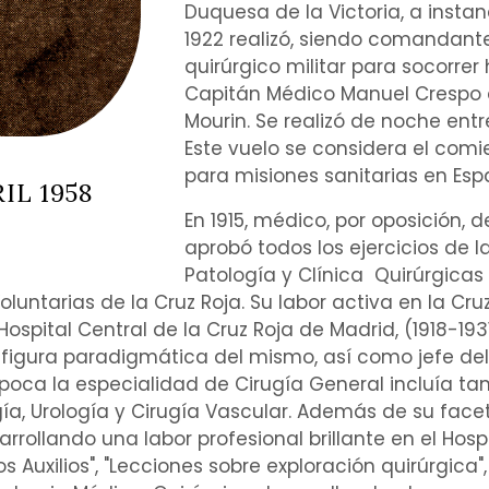
Duquesa de la Victoria, a instan
1922 realizó, siendo comandante
quirúrgico militar para socorrer
Capitán Médico Manuel Crespo 
Mourin. Se realizó de noche entre
Este vuelo se considera el comi
para misiones sanitarias en Esp
IL 1958
En 1915, médico, por oposición, d
aprobó todos los ejercicios de 
Patología
y
Clínica
Quirúrgicas
oluntarias de la
Cruz Roja
. Su labor activa en la Cr
Hospital Central de la Cruz Roja de Madrid, (1918-19
 figura paradigmática del mismo, así como jefe del 
época la
especialidad
de
Cirugía General
incluía ta
ía
,
Urología
y
Cirugía Vascular
. Además de su facet
rrollando una labor profesional brillante en el Hosp
s Auxilios
", "Lecciones sobre exploración quirúrgica", 