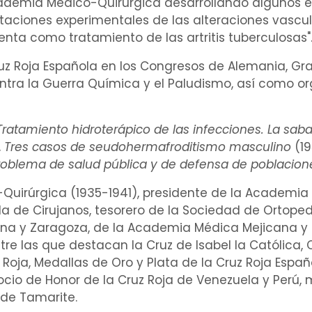
Academia
Médico-Quirúrgica
desarrollando algunos 
taciones experimentales de las alteraciones
vascul
enta como
tratamiento
de las
artritis tuberculosas
"
uz Roja Española en los Congresos de Alemania, Gra
ntra la Guerra Química y el
Paludismo
, así como or
Tratamiento
hidroterápico
de las
infecciones
. La sa
,
Tres casos de seudohermafroditismo masculino
(19
oblema de salud pública y de defensa de poblacione
uirúrgica (1935-1941), presidente de la Academia 
ola de
Cirujanos
, tesorero de la Sociedad de
Ortoped
a y Zaragoza, de la Academia Médica Mejicana y de
 las que destacan la Cruz de Isabel la Católica, Cr
Roja, Medallas de Oro y Plata de la Cruz Roja Español
cio de Honor de la Cruz Roja de Venezuela y Perú,
o de Tamarite.