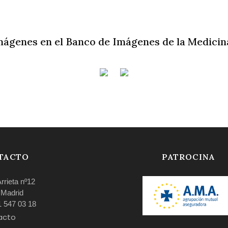
mágenes en el Banco de Imágenes de la Medicin
TACTO
PATROCINA
Arrieta nº12
 Madrid
91 547 03 18
acto