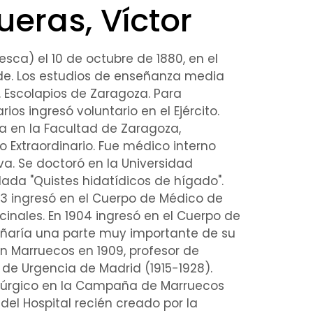
eras, Víctor
sca) el 10 de octubre de 1880, en el
de. Los estudios de enseñanza media
. Escolapios de Zaragoza. Para
rios ingresó voluntario en el Ejército.
a
en la
Facultad de Zaragoza
,
o Extraordinario. Fue
médico interno
ova
. Se
doctoró
en la Universidad
lada "
Quistes hidatídicos
de
hígado
".
903 ingresó en el Cuerpo de Médico de
inales. En 1904 ingresó en el Cuerpo de
ñaría una parte muy importante de su
n Marruecos en 1909, profesor de
de
Urgencia
de Madrid (1915-1928).
rúrgico
en la Campaña de Marruecos
 del Hospital recién creado por la