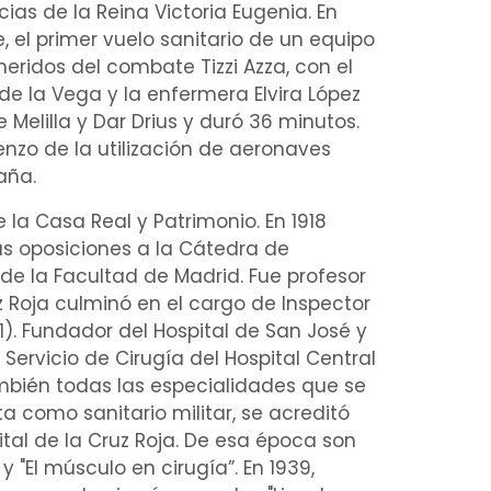
cias de la Reina Victoria Eugenia. En
, el primer vuelo sanitario de un equipo
heridos
del combate Tizzi Azza, con el
de la Vega y la
enfermera
Elvira López
 Melilla y Dar Drius y duró 36 minutos.
enzo de la utilización de aeronaves
aña.
e la Casa Real y Patrimonio. En 1918
las oposiciones a la Cátedra de
 de la
Facultad de Madrid
. Fue profesor
uz Roja culminó en el cargo de Inspector
31). Fundador del Hospital de San José y
Servicio de Cirugía del Hospital Central
mbién todas las especialidades que se
a como sanitario militar, se acreditó
ital de la Cruz Roja. De esa época son
y "El
músculo
en cirugía”. En 1939,