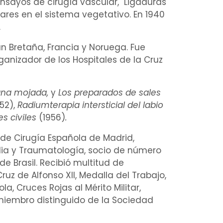
ensayos de
cirugía vascular
, "
Ligaduras
ares
en el sistema
vegetativo
. En 1940
.
n Bretaña, Francia y Noruega. Fue
ganizador de los Hospitales de la Cruz
bana mojada,
y
Los preparados de sales
52),
Radiumterapia intersticial del labio
s civiles
(1956)
.
de Cirugía Española de Madrid,
ia
y Traumatología, socio de número
 Brasil. Recibió multitud de
uz de Alfonso XII, Medalla del Trabajo,
a, Cruces Rojas al Mérito Militar,
 miembro distinguido de la Sociedad