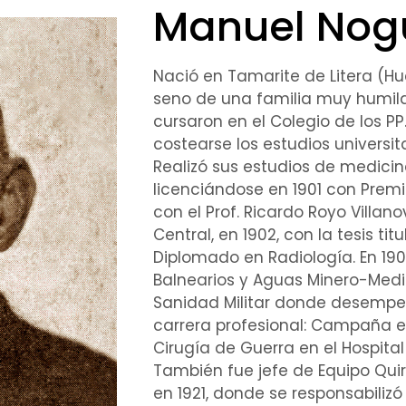
Manuel Nogu
Nació en Tamarite de Litera (Hue
seno de una familia muy humil
cursaron en el Colegio de los PP
costearse los estudios universita
Realizó sus estudios de
medicin
licenciándose en 1901 con Premi
con el
Prof. Ricardo Royo Villan
Central, en 1902, con la
tesis
titu
Diplomado en
Radiología
. En 1
Balnearios
y Aguas Minero-Medic
Sanidad
Militar donde desempe
carrera profesional: Campaña e
Cirugía
de Guerra en el
Hospital
También fue jefe de Equipo
Qui
en 1921, donde se responsabilizó