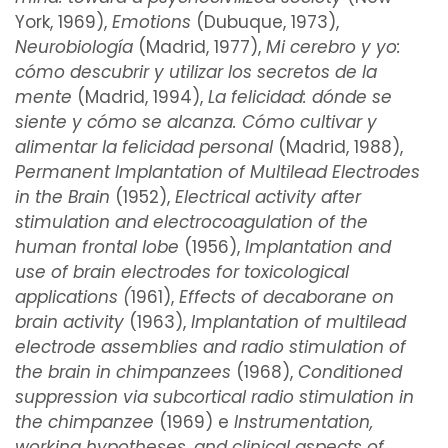
York, 1969),
Emotions
(Dubuque, 1973),
Neurobiología
(Madrid, 1977),
Mi cerebro y yo:
cómo descubrir y utilizar los secretos de la
mente
(Madrid, 1994),
La felicidad: dónde se
siente y cómo se alcanza.
Cómo cultivar y
alimentar la felicidad personal
(Madrid, 1988),
Permanent Implantation of Multilead Electrodes
in the Brain
(1952),
Electrical activity after
stimulation and electrocoagulation of the
human frontal lobe
(1956),
Implantation and
use of brain electrodes for toxicological
applications (
1961),
Effects of decaborane on
brain activity
(1963),
Implantation of multilead
electrode assemblies and radio stimulation of
the brain in chimpanzees
(1968),
Conditioned
suppression via subcortical radio stimulation in
the chimpanzee
(1969) e
Instrumentation,
working hypotheses, and clinical aspects of