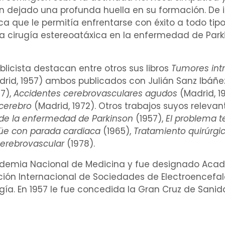
 dejado una profunda huella en su formación. De
ca que le permitía enfrentarse con éxito a todo tip
la
cirugía
estereoatáxica en la
enfermedad de Park
icista destacan entre otros sus libros
Tumores
int
drid, 1957) ambos publicados con
Julián Sanz Ibáñe
57),
Accidentes cerebrovasculares agudos
(Madrid, 1
cerebro
(Madrid, 1972). Otros trabajos suyos releva
de la enfermedad de Parkinson
(1957),
El problema t
üe
con
parada cardiaca
(1965),
Tratamiento quirúrgi
erebrovascular
(1978).
cademia Nacional de Medicina y fue designado Acad
ón Internacional de Sociedades de Electroencefalog
gía. En 1957 le fue concedida la Gran Cruz de San