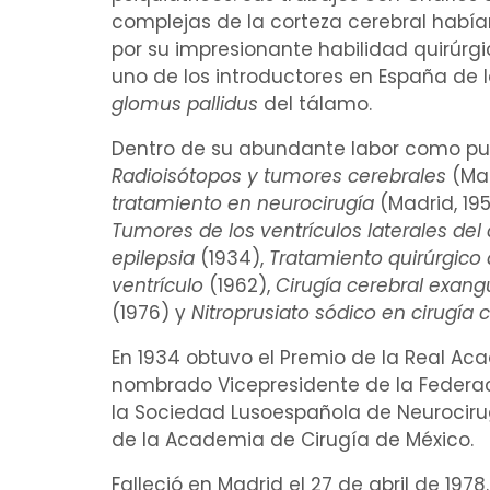
complejas de la
corteza cerebral
habían
por su impresionante habilidad quirúrgi
uno de los introductores en España de 
glomus
pallidus
del
tálamo
.
Dentro de su abundante labor como publ
Radioisótopos
y tumores cerebrales
(Ma
tratamiento
en neurocirugía
(Madrid, 19
Tumores de los
ventrículos laterales
del
epilepsia
(1934),
Tratamiento quirúrgico
ventrículo
(1962),
Cirugía cerebral
exang
(1976) y
Nitroprusiato sódico
en cirugía
c
En 1934 obtuvo el Premio de la Real A
nombrado Vicepresidente de la Federaci
la Sociedad Lusoespañola de Neurociru
de la Academia de Cirugía de México.
Falleció en Madrid el 27 de abril de 1978.