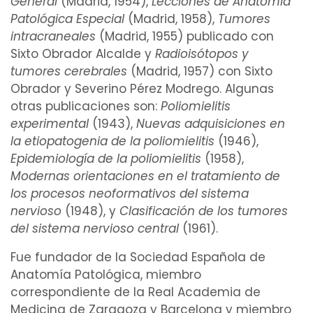
General
(Madrid, 1954),
Lecciones de Anatomía
Patológica Especial
(Madrid, 1958),
Tumores
intracraneales
(Madrid, 1955) publicado con
Sixto Obrador Alcalde
y
Radioisótopos
y
tumores cerebrales
(Madrid, 1957) con Sixto
Obrador y
Severino Pérez Modrego
. Algunas
otras publicaciones son:
Poliomielitis
experimental
(1943),
Nuevas adquisiciones en
la
etiopatogenia
de la poliomielitis
(1946),
Epidemiología
de la poliomielitis
(1958),
Modernas orientaciones en el tratamiento de
los procesos neoformativos del sistema
nervioso
(1948), y
Clasificación de los tumores
del
sistema nervioso central
(1961).
Fue fundador de la Sociedad Española de
Anatomía Patológica, miembro
correspondiente de la Real Academia de
Medicina de Zaragoza y Barcelona y miembro